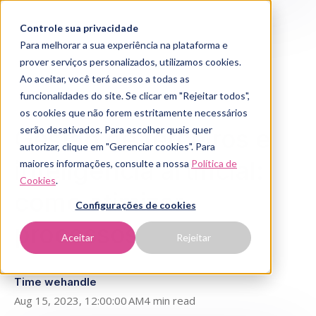
Controle sua privacidade
Para melhorar a sua experiência na plataforma e
prover serviços personalizados, utilizamos cookies.
Ao aceitar, você terá acesso a todas as
funcionalidades do site. Se clicar em "Rejeitar todos",
os cookies que não forem estritamente necessários
Gestão de terceiros e
serão desativados. Para escolher quais quer
autorizar, clique em "Gerenciar cookies". Para
inteligência artificial:
maiores informações, consulte a nossa
Política de
Cookies
.
como otimizar
Configurações de cookies
processos
Aceitar
Rejeitar
Time wehandle
Aug 15, 2023, 12:00:00 AM
4 min read