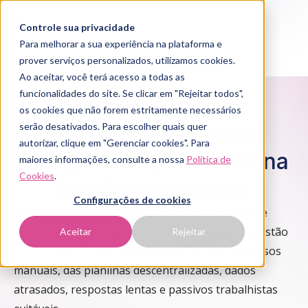
Controle sua privacidade
Para melhorar a sua experiência na plataforma e
prover serviços personalizados, utilizamos cookies.
Ao aceitar, você terá acesso a todas as
funcionalidades do site. Se clicar em "Rejeitar todos",
os cookies que não forem estritamente necessários
serão desativados. Para escolher quais quer
A wehandle
é a nova
autorizar, clique em "Gerenciar cookies". Para
inteligência operacional
na
maiores informações, consulte a nossa
Política de
Cookies
.
gestão de terceiros
Configurações de cookies
Surgimos com a missão de automatizar, escalar e
controlar com inteligência toda a operação da gestão
Aceitar
Rejeitar
de terceiros. Trabalhamos para o fim dos processos
manuais, das planilhas descentralizadas, dados
atrasados, respostas lentas e passivos trabalhistas