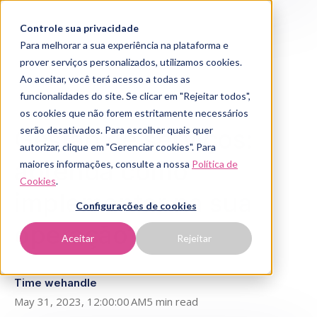
Controle sua privacidade
Para melhorar a sua experiência na plataforma e
prover serviços personalizados, utilizamos cookies.
Ao aceitar, você terá acesso a todas as
funcionalidades do site. Se clicar em "Rejeitar todos",
os cookies que não forem estritamente necessários
Gestão de serviços:
serão desativados. Para escolher quais quer
autorizar, clique em "Gerenciar cookies". Para
aprenda como
maiores informações, consulte a nossa
Política de
Cookies
.
implementar na sua
Configurações de cookies
operação?
Aceitar
Rejeitar
Time wehandle
May 31, 2023, 12:00:00 AM
5 min read