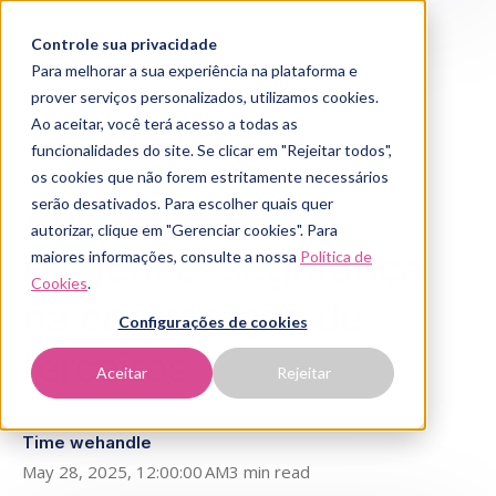
Controle sua privacidade
Para melhorar a sua experiência na plataforma e
prover serviços personalizados, utilizamos cookies.
Ao aceitar, você terá acesso a todas as
funcionalidades do site. Se clicar em "Rejeitar todos",
os cookies que não forem estritamente necessários
Auditorias e Due
serão desativados. Para escolher quais quer
autorizar, clique em "Gerenciar cookies". Para
Diligence: segurança
maiores informações, consulte a nossa
Política de
Cookies
.
na contratação de
Configurações de cookies
terceiros
Aceitar
Rejeitar
Time wehandle
May 28, 2025, 12:00:00 AM
3 min read