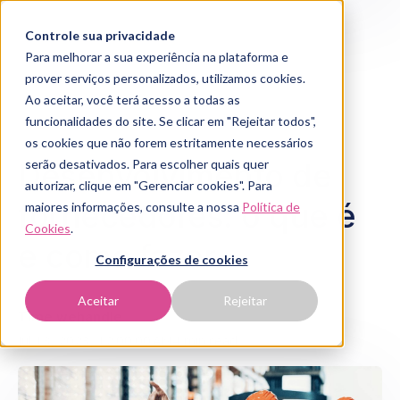
Controle sua privacidade
Para melhorar a sua experiência na plataforma e
prover serviços personalizados, utilizamos cookies.
Ao aceitar, você terá acesso a todas as
funcionalidades do site. Se clicar em "Rejeitar todos",
os cookies que não forem estritamente necessários
Desenvolvimento de
serão desativados. Para escolher quais quer
autorizar, clique em "Gerenciar cookies". Para
fornecedores: o que é
maiores informações, consulte a nossa
Política de
Cookies
.
e como fazer
Configurações de cookies
Aceitar
Rejeitar
Time wehandle
Jul 13, 2023, 12:00:00 AM
4 min read