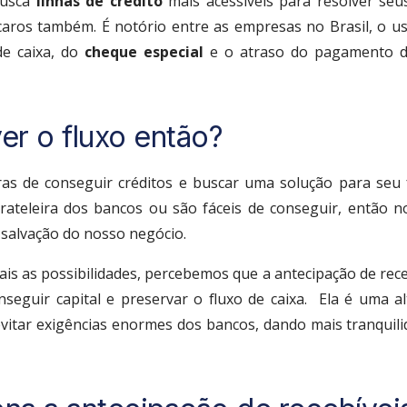
busca
linhas de crédito
mais acessíveis para resolver seu
ros também. É notório entre as empresas no Brasil, o uso
e caixa, do
cheque especial
e o atraso do pagamento d
r o fluxo então?
ras de conseguir créditos e buscar uma solução para seu 
rateleira dos bancos ou são fáceis de conseguir, então 
salvação do nosso negócio.
s as possibilidades, percebemos que a antecipação de rec
nseguir capital e preservar o fluxo de caixa. Ela é uma a
evitar exigências enormes dos bancos, dando mais tranqui