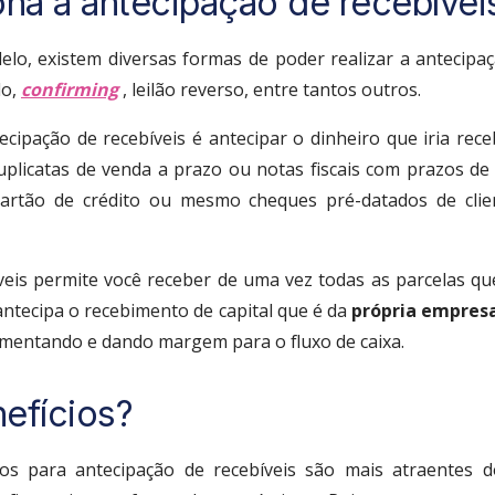
na a antecipação de recebívei
elo, existem diversas formas de poder realizar a antecip
do,
confirming
, leilão reverso, entre tantos outros.
ecipação de recebíveis é antecipar o dinheiro que iria rec
uplicatas de venda a prazo ou notas fiscais com prazos d
cartão de crédito ou mesmo cheques pré-datados de clie
veis permite você receber de uma vez todas as parcelas q
antecipa o recebimento de capital que é da
própria empres
umentando e dando margem para o fluxo de caixa.
efícios?
ros para antecipação de recebíveis são mais atraentes 