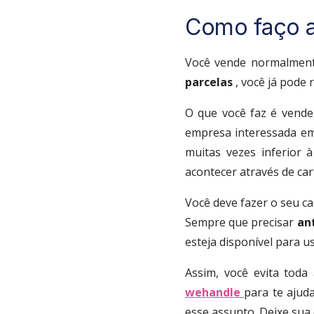
Como faço a
Você vende normalment
parcelas
, você já pode
O que você faz é vender
empresa interessada em 
muitas vezes inferior 
acontecer através de car
Você deve fazer o seu c
Sempre que precisar
an
esteja disponível para us
Assim, você evita tod
wehandle
para te ajuda
esse assunto. Deixe sua