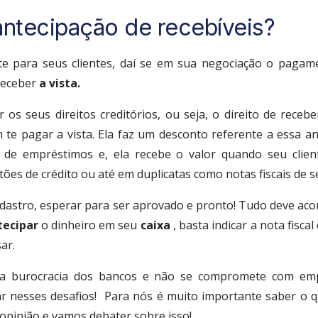
ntecipação de recebíveis?
e para seus clientes, daí se em sua negociação o pagam
 receber
a vista.
 os seus direitos creditórios, ou seja, o direito de receb
te pagar a vista. Ela faz um desconto referente a essa a
à de empréstimos e, ela recebe o valor quando seu clien
tões de crédito ou até em duplicatas como notas fiscais de se
adastro, esperar para ser aprovado e pronto! Tudo deve ac
tecipar
o dinheiro em seu
caixa
, basta indicar a nota fisca
ar.
a a burocracia dos bancos e não se compromete com emp
r nesses desafios!
Para nós é muito importante saber o 
 opinião e vamos debater sobre isso!