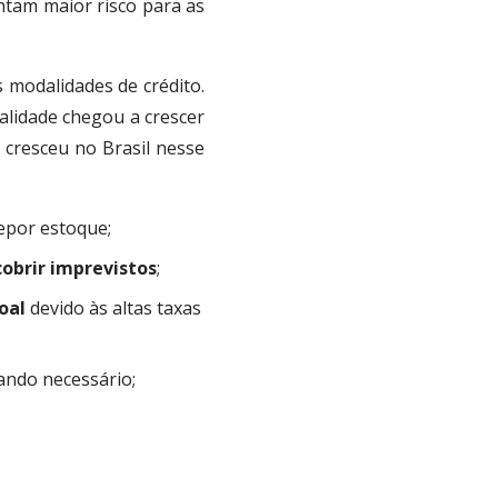
ntam maior risco para as
 modalidades de crédito.
lidade chegou a crescer
cresceu no Brasil nesse
epor estoque;
cobrir imprevistos
;
oal
devido às altas taxas
ndo necessário;